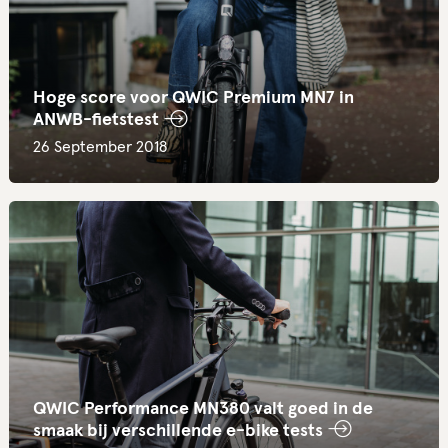
Hoge score voor QWIC Premium MN7 in
ANWB-fietstest
26 September 2018
QWIC Performance MN380 valt goed in de
smaak bij verschillende e-bike tests