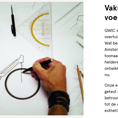
Vak
voe
QWIC w
overtui
Wat be
Amster
toonaa
heldere
ontwikk
nu.
Onze e
getest
betrou
tot de 
estheti