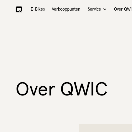
E-Bikes
Verkooppunten
Over QW
Service
Over QWIC