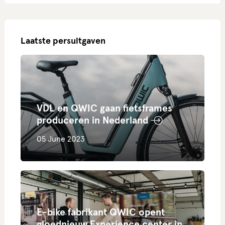
Laatste persuitgaven
VDL en QWIC gaan fietsframes
produceren in Nederland
05 June 2023
E-bike fabrikant QWIC opent
gloednieuw Experience center in