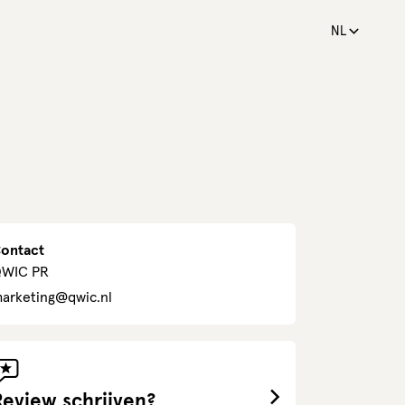
NL
ontact
WIC PR
arketing@qwic.nl
Review schrijven?