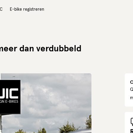
IC
E-bike registreren
 meer dan verdubbeld
C
Q
m