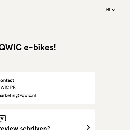
NL
r QWIC e-bikes!
ontact
WIC PR
arketing@qwic.nl
Review schrijven?