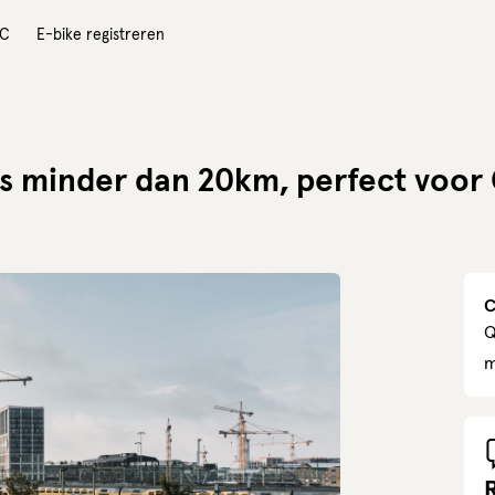
IC
E-bike registreren
 is minder dan 20km, perfect voo
C
Q
m