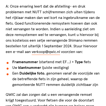
A: Onze ervaring leert dat de afstelling- en druk
problemen met NUTT schijfremmen zich uiten tijdens
het rijklaar maken dan wel kort na ingebruikname van de
fiets. Goed functionerende remsystem hoeven dan ook
niet vervangen te worden. Indien u aanleiding ziet om
deze remsystemen wel te vervangen, kunt u hiervoor bij
ons kosteloos een setje vervangende Shimano remmen
bestellen tot uiterlijk 1 September 2024. Stuur hiervoor
een e-mail aan
verkoop@qwic.nl
voorzien van:
Framenummer
(startend met EF…) +
Type
fiets
Uw
klantnummer
(juiste vestiging)
Een
Duidelijke foto
, genomen vanaf de voorzijde van
de betreffende fiets in zijn geheel, waarop de
gemonteerde NUTT remmen duidelijk zichtbaar zijn
QWIC zal dan zorgen dat u een vervangende remset
krijgt toegestuurd. Voor fietsen die voor de doorstart
van QWIC aan u verkocht zijn kunnen we helaas geen