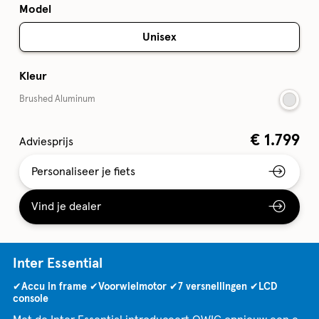
Model
Unisex
Kleur
Brushed Aluminum
€
1.799
Adviesprijs
Personaliseer je fiets
Vind je dealer
Inter Essential
✔Accu in frame ✔Voorwielmotor ✔7 versnellingen ✔LCD
console