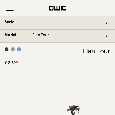
Serie
Model
Elan Tour
Elan Tour
€
3.599
Elan Tour
€
3.599
Eenvoud in beweging
Licht, praktisch en altijd klaar om te gaan.
Inter