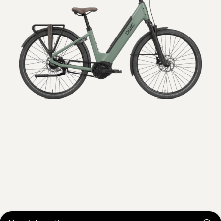
Elan Flow
€
3.299
Comfort, kwaliteit en gemak in perfecte balans.
Echo
Elan Daily
€
2.999